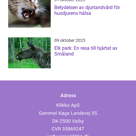
Betydelsen av djurtandvård för
husdjurens hälsa
09 oktober 2025
Elk park: En resa till hjärtat av
Småland
Adress