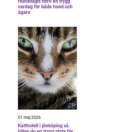
Hunddagis tibro en trygg
vardag för både hund och
ägare
01 maj 2026
Katthotell i jönköping så
hittar du en trygg plats för