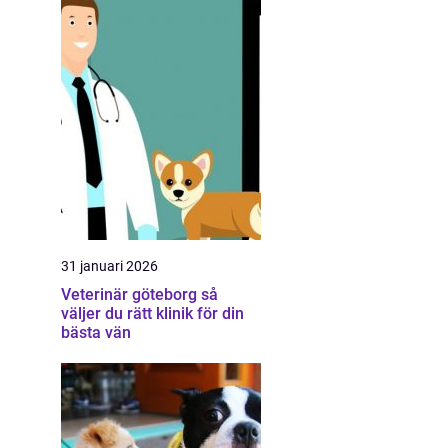
31 januari 2026
Veterinär göteborg så
väljer du rätt klinik för din
bästa vän