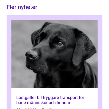
Fler nyheter
Lastgaller bil tryggare transport för
både människor och hundar