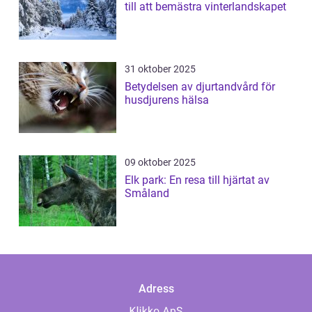
till att bemästra vinterlandskapet
31 oktober 2025
Betydelsen av djurtandvård för
husdjurens hälsa
09 oktober 2025
Elk park: En resa till hjärtat av
Småland
Adress