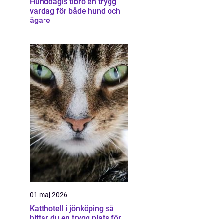
Hunddagis tibro en trygg
vardag för både hund och
ägare
01 maj 2026
Katthotell i jönköping så
hittar du en trygg plats för