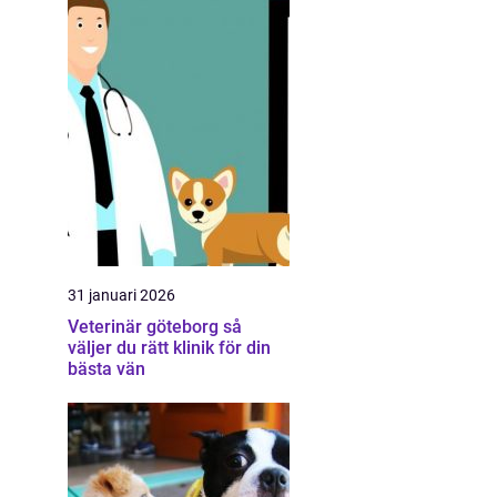
31 januari 2026
Veterinär göteborg så
väljer du rätt klinik för din
bästa vän