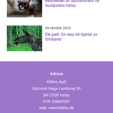
Betydelsen av djurtandvård för
husdjurens hälsa
09 oktober 2025
Elk park: En resa till hjärtat av
Småland
Adress
web:
www.klikko.dk