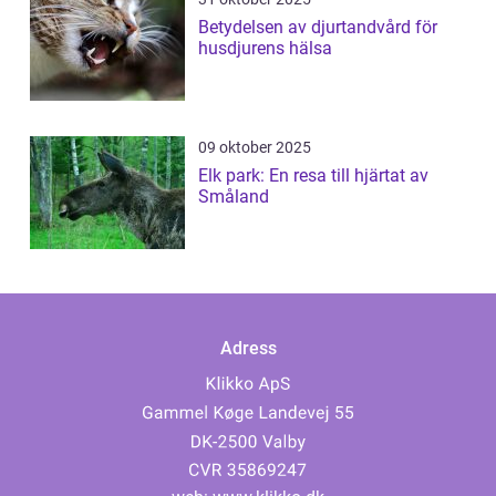
Betydelsen av djurtandvård för
husdjurens hälsa
09 oktober 2025
Elk park: En resa till hjärtat av
Småland
Adress