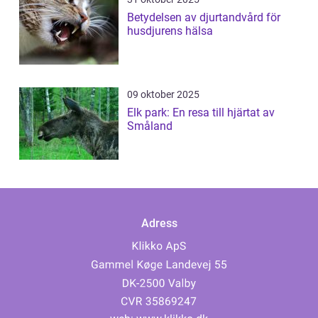
Betydelsen av djurtandvård för
husdjurens hälsa
09 oktober 2025
Elk park: En resa till hjärtat av
Småland
Adress