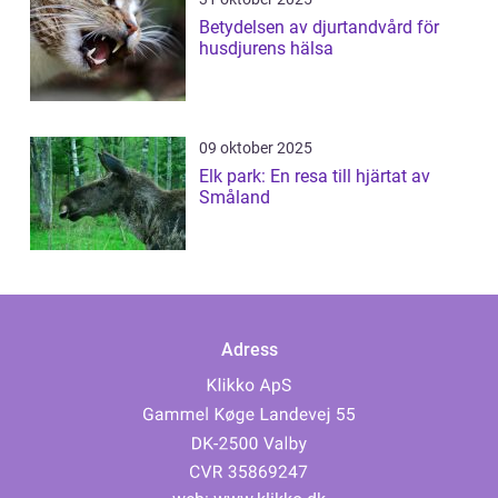
Betydelsen av djurtandvård för
husdjurens hälsa
09 oktober 2025
Elk park: En resa till hjärtat av
Småland
Adress