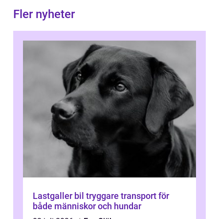
Fler nyheter
Lastgaller bil tryggare transport för
både människor och hundar