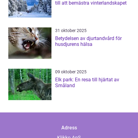
till att bemästra vinterlandskapet
31 oktober 2025
Betydelsen av djurtandvård för
husdjurens hälsa
09 oktober 2025
Elk park: En resa till hjärtat av
Småland
Adress