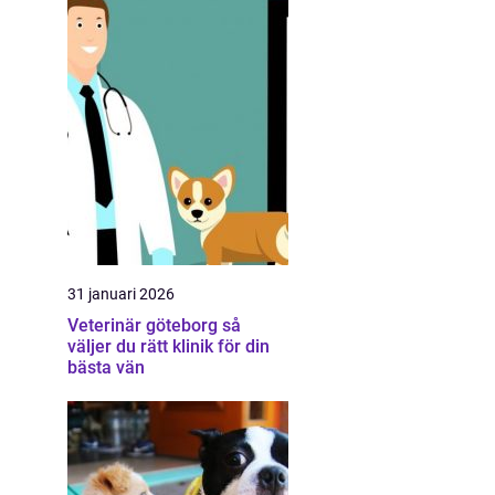
31 januari 2026
Veterinär göteborg så
väljer du rätt klinik för din
bästa vän