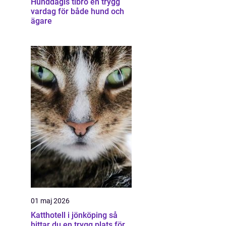
Hunddagis tibro en trygg
vardag för både hund och
ägare
01 maj 2026
Katthotell i jönköping så
hittar du en trygg plats för