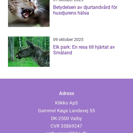
Betydelsen av djurtandvård för
husdjurens hälsa
09 oktober 2025
Elk park: En resa till hjärtat av
Småland
Adress